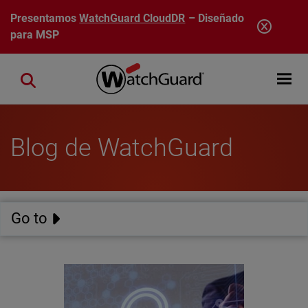
Pasar al contenido principal
Presentamos
WatchGuard CloudDR
– Diseñado
para MSP
Open mobi
Close search
Blog de WatchGuard
Go to