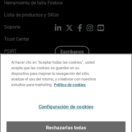
Herramienta de talla Firebox
Lista de productos y SKUs
Soporte
LinkedIn
X
Facebook
Instagram
YouTube
Trust Center
PSIRT
Escríbanos
Al hacer clic en “Aceptar todas las cookies”, usted
Política de cookies
acepta que las cookies se guarden en su
dispositivo para mejorar la navegación del sitio,
Política de privacidad
analizar el uso del mismo, y colaborar con nuestros
estudios para marketing.
Política de cookies
Kit de medios y marca
Preferencias de correo
Configuración de cookies
Español
Rechazarlas todas