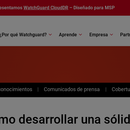
esentamos
WatchGuard CloudDR
– Diseñado para MSP
¿Por qué Watchguard?
Aprende
Empresa
Part
conocimientos
Comunicados de prensa
Cobertu
o desarrollar una sólid