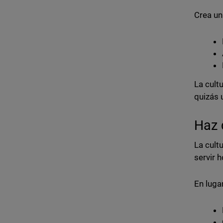
Crea un
La cultu
quizás 
Haz 
La cult
servir 
En luga