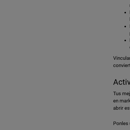
Vincula
convier
Acti
Tus mej
en mark
abrir e
Ponles 