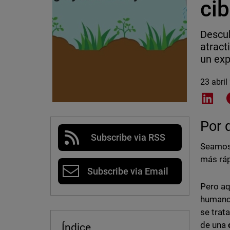
ci
Descub
atract
un exp
23 abril
Shar
Por q
Subscribe via RSS
Seamos 
más rá
Subscribe via Email
Pero aq
humano,
se trat
de una
Índice