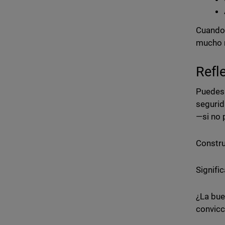
Cuando 
mucho 
Refle
Puedes 
segurid
—si no 
Constru
Signifi
¿La bue
convicc