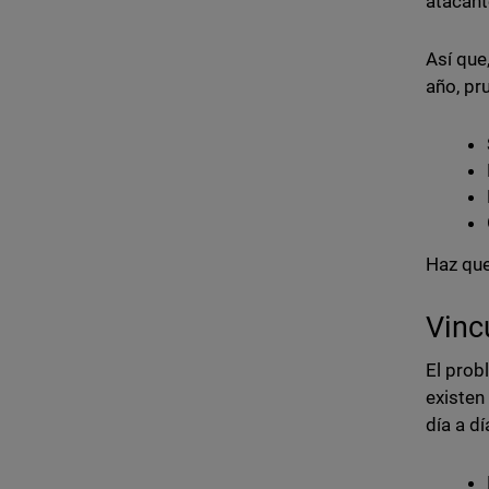
atacan
Así que
año, pr
Haz que
Vinc
El prob
existen
día a dí