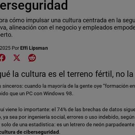
berseguridad
ra cómo impulsar una cultura centrada en la seg
iva, alineación con el negocio y empleados empod
erto.
 2025
Por
Effi Lipsman
e on LinkedIn
Share on Facebook
Share on X
Share on Reddit
ué la cultura es el terreno fértil, no la
sinceros: cuando la mayoría de la gente oye “formación e
pido que un PC con Windows 98.
uí viene lo importante: el 74% de las brechas de datos sigu
 ya sea por ingeniería social, errores o uso indebido, según
a solo de una estadística: es un letrero de neón parpadeant
cultura de ciberseguridad
.