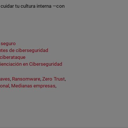
cuidar tu cultura interna —con
 seguro
ntes de ciberseguridad
 ciberataque
cienciación en Ciberseguridad
laves
,
Ransomware
,
Zero Trust
,
ional
,
Medianas empresas
,