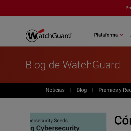
Pasar al contenido principal
Pr
Plataforma
Blog de WatchGuard
News
Noticias
Blog
Premios y Re
Cóm