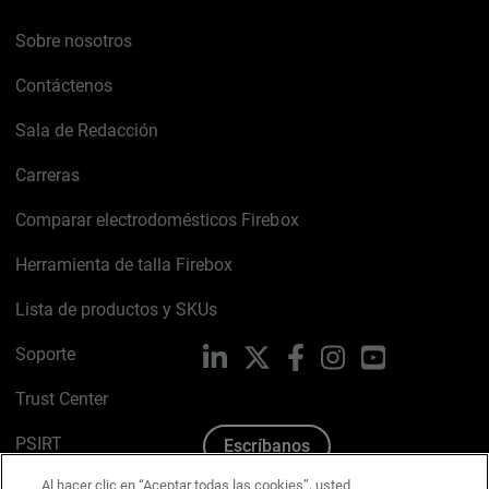
Sobre nosotros
Contáctenos
Sala de Redacción
Carreras
Comparar electrodomésticos Firebox
Herramienta de talla Firebox
Lista de productos y SKUs
Soporte
LinkedIn
X
Facebook
Instagram
YouTube
Trust Center
PSIRT
Escríbanos
Al hacer clic en “Aceptar todas las cookies”, usted
Política de cookies