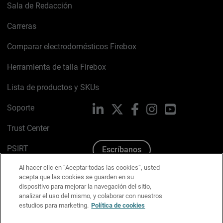
Sala de Redacción
Carreras
Comparar electrodomésticos Firebox
Herramienta de talla Firebox
Lista de productos y SKUs
Soporte
LinkedIn
X
Facebook
Instagram
YouTube
Trust Center
PSIRT
Escríbanos
Al hacer clic en “Aceptar todas las cookies”, usted
Política de cookies
acepta que las cookies se guarden en su
dispositivo para mejorar la navegación del sitio,
Política de privacidad
analizar el uso del mismo, y colaborar con nuestros
estudios para marketing.
Política de cookies
Kit de medios y marca