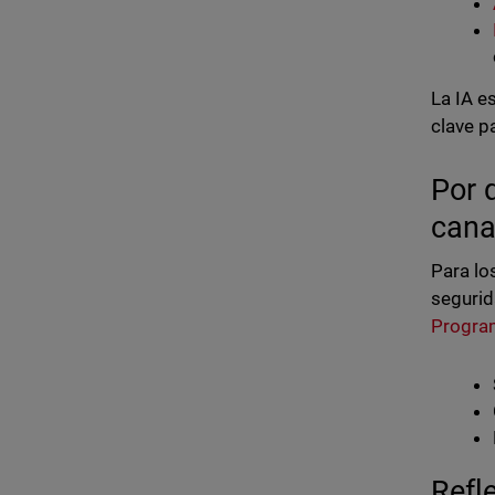
La IA e
clave p
Por 
cana
Para lo
segurid
Progra
Refl