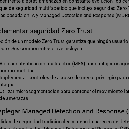
cer frente a estas amenazas en constante evolución, los c
que de seguridad multifacético que incluya seguridad Zero T
as basada en IA y Managed Detection and Response (MDR)
plementar seguridad Zero Trust
ción de un modelo Zero Trust garantiza que ningún usuario 
ecto. Sus componentes clave incluyen:
Aplicar autenticación multifactor (MFA) para mitigar riesg
comprometidas.
Implementar controles de acceso de menor privilegio para 
ataque.
Utilizar microsegmentación para contener el movimiento lat
de amenazas.
splegar Managed Detection and Response 
idas de seguridad tradicionales a menudo carecen de dete
tas automatizadas. Managed Detection and Response (MDR