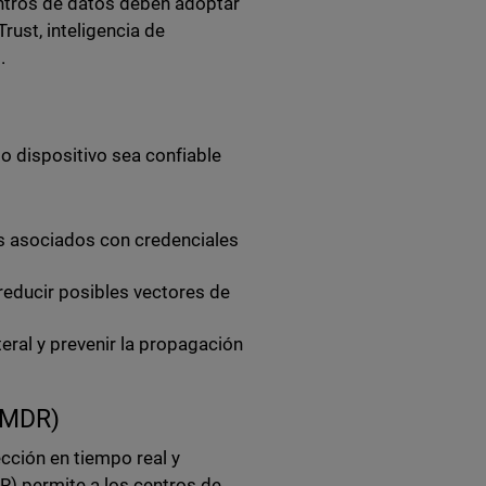
entros de datos deben adoptar
rust, inteligencia de
.
o dispositivo sea confiable
os asociados con credenciales
reducir posibles vectores de
eral y prevenir la propagación
(MDR)
cción en tiempo real y
) permite a los centros de