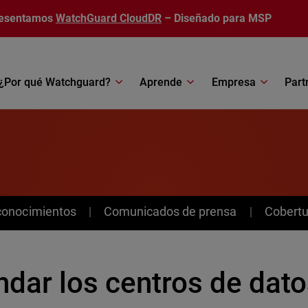
esentamos
WatchGuard CloudDR
– Diseñado para MSP
¿Por qué Watchguard?
Aprende
Empresa
Part
conocimientos
Comunicados de prensa
Cobertu
ndar los centros de dato