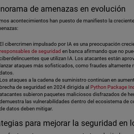
anorama de amenazas en evolución
imos acontecimientos han puesto de manifiesto la crecient
menazas:
El cibercrimen impulsado por IA es una preocupación crecie
responsables de seguridad
en banca afirmando que no pued
ciberdelincuentes que utilizan IA. Los atacantes están apro
lanzar ataques más sofisticados, como fraudes altamente re
datos.
Los ataques a la cadena de suministro continúan en aumen
brecha de seguridad en 2024 dirigida al
Python Package In
atacantes subieron paquetes maliciosos disfrazados de her
demuestra las vulnerabilidades dentro del ecosistema de c
de datos deben mitigar.
ategias para mejorar la seguridad en 