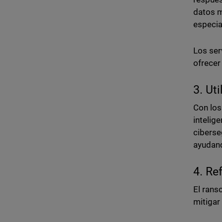
datos m
especia
Los ser
ofrecer
3. Ut
Con los
intelig
ciberse
ayudand
4. Re
El rans
mitigar