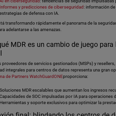
AI en ciberseguridad
: tendencias de seguridad impulsadas p
Informes y predicciones de ciberseguridad
: información d
estrategias de defensa con IA.
stá transformando rápidamente el panorama de la segurid
ara adelantarse a las amenazas.
qué MDR es un cambio de juego para l
l
s proveedores de servicios gestionados (MSPs) y resellers,
ad integrales para centros de datos representa una gran op
ma de Partners WatchGuardONE
proporciona:
Soluciones MDR escalables que aumentan los ingresos recu
Capacidades de SOC impulsadas por IA para operaciones de
Herramientas y soporte exclusivos para optimizar la prestac
exión final: blindando los centros de d