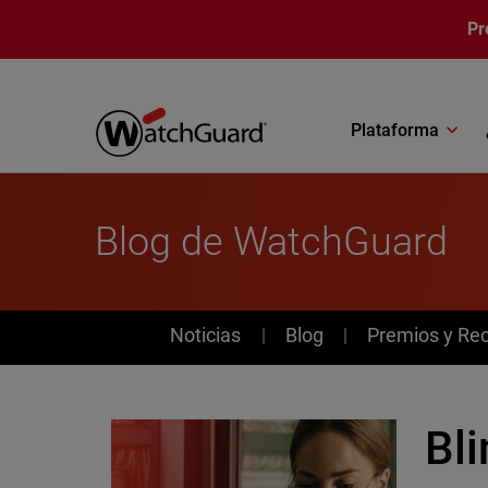
Pasar al contenido principal
Pr
Plataforma
Blog de WatchGuard
News
Noticias
Blog
Premios y Re
Bli