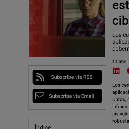
es
ci
Los ce
aplica
debemo
11 abril
Shar
Subscribe via RSS
Los cen
aplicaci
Subscribe via Email
Datos, 
infraes
las vul
robusta
Índice