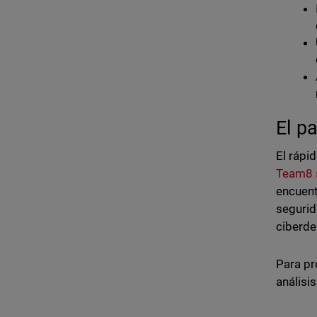
El p
El rápi
Team8 
encuent
segurid
ciberde
Para pr
análisi