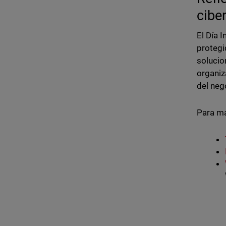
cib
El Día 
protegi
solucio
organiz
del neg
Para má