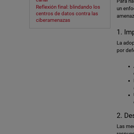
Para ha
Reflexión final: blindando los
un enfo
centros de datos contra las
amenaz
ciberamenazas
1. Im
La adop
por def
2. De
Las med
respues