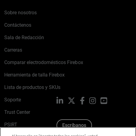
Sobre nosotros
Contáctenos
Sala de Redacción
Carreras
Comparar electrodomésticos Firebox
Herramienta de talla Firebox
Lista de productos y SKUs
Soporte
LinkedIn
X
Facebook
Instagram
YouTube
Trust Center
PSIRT
Escríbanos