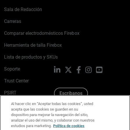
Sala de Redacción
Carreras
Comparar electrodomésticos Firebox
Herramienta de talla Firebox
Lista de productos y SKUs
Soporte
LinkedIn
X
Facebook
Instagram
YouTube
Trust Center
PSIRT
Escríbanos
Al hacer clic en “Aceptar todas las cookies”, usted
Política de cookies
acepta que las cookies se guarden en su
dispositivo para mejorar la navegación del sitio,
Política de privacidad
analizar el uso del mismo, y colaborar con nuestros
estudios para marketing.
Política de cookies
Kit de medios y marca