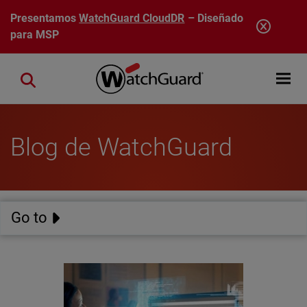
Pasar al contenido principal
Presentamos
WatchGuard CloudDR
– Diseñado
para MSP
Open mobi
Close search
Blog de WatchGuard
Go to