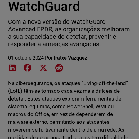
WatchGuard
Com a nova versão do WatchGuard
Advanced EPDR, as organizações melhoram
a sua capacidade de detetar, prevenir e
responder a ameaças avançadas.
01 octubre 2024
Por
Iratxe Vazquez
Share on LinkedIn
Share on Facebook
Share on X
Share on Reddit
Na cibersegurança, os ataques “Living-off-the-land”
(LotL) têm-se tornado cada vez mais difíceis de
detetar. Estes ataques exploram ferramentas de
sistema legítimas, como PowerShell, WMI ou
macros do Office, em vez de dependerem de
malware externo, permitindo aos atacantes
moverem-se furtivamente dentro de uma rede. As
medidas de segurança tradicionais têm dificuldade