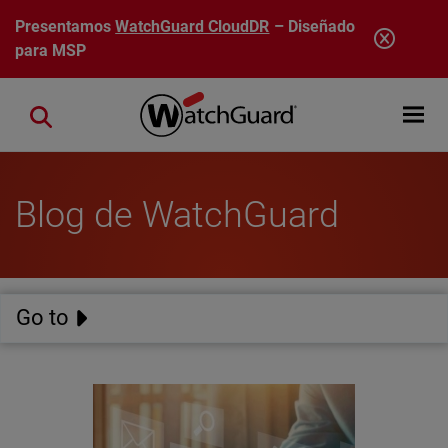
Pasar al contenido principal
Presentamos
WatchGuard CloudDR
– Diseñado
para MSP
Open mobi
Close search
Blog de WatchGuard
Go to