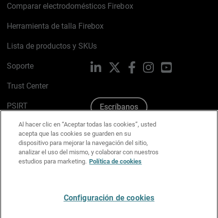
Comparar electrodomésticos Firebox
Herramienta de talla Firebox
Lista de productos y SKUs
Soporte
LinkedIn
X
Facebook
Instagram
YouTube
Trust Center
PSIRT
Escríbanos
Al hacer clic en “Aceptar todas las cookies”, usted
Política de cookies
acepta que las cookies se guarden en su
dispositivo para mejorar la navegación del sitio,
Política de privacidad
analizar el uso del mismo, y colaborar con nuestros
estudios para marketing.
Política de cookies
Kit de medios y marca
Preferencias de correo
Configuración de cookies