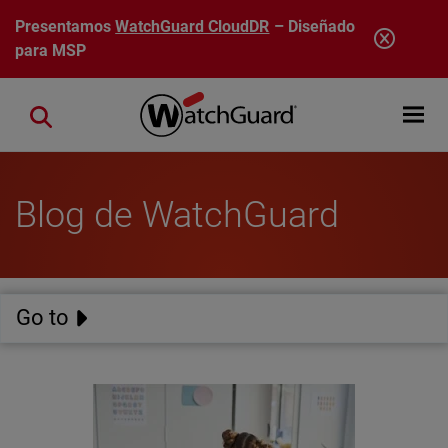
Pasar al contenido principal
Presentamos
WatchGuard CloudDR
– Diseñado
para MSP
Open mobi
Close search
Blog de WatchGuard
Go to