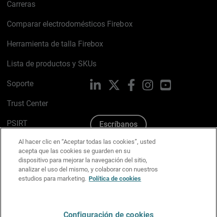
Carreras
Comparar electrodomésticos Firebox
Herramienta de talla Firebox
Lista de productos y SKUs
Soporte
LinkedIn
X
Facebook
Instagram
YouTube
Trust Center
PSIRT
Escríbanos
Al hacer clic en “Aceptar todas las cookies”, usted
Política de cookies
acepta que las cookies se guarden en su
dispositivo para mejorar la navegación del sitio,
Política de privacidad
analizar el uso del mismo, y colaborar con nuestros
estudios para marketing.
Política de cookies
Kit de medios y marca
Preferencias de correo
Configuración de cookies