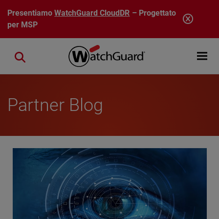
Salta al contenuto principale
Presentiamo
WatchGuard CloudDR
– Progettato
per MSP
Open mobi
Close search
Partner Blog