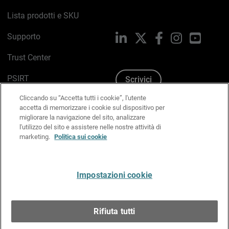
Lista prodotti e SKU
Supporto
LinkedIn
X
Facebook
Instagram
YouTub
Trust Center
PSIRT
Scrivici
Cliccando su “Accetta tutti i cookie”, l'utente
Politica sui cookie
accetta di memorizzare i cookie sul dispositivo per
migliorare la navigazione del sito, analizzare
Informativa sulla privacy
l'utilizzo del sito e assistere nelle nostre attività di
marketing.
Politica sui cookie
Kit Media & Brand
Gestisci le preferenze e-mail
Impostazioni cookie
Italiano
Rifiuta tutti
Copyright © 1996-2026 WatchGuard Technologies, Inc.