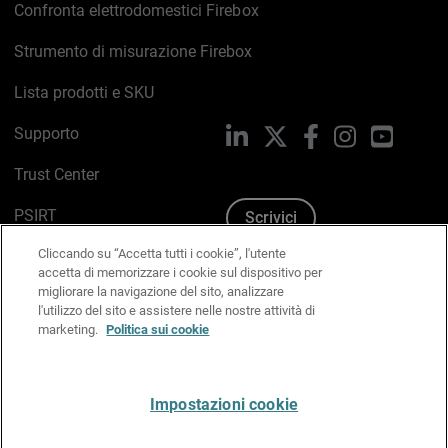
Confronta elettrodomestici Firebox
Strumento di misurazione Firebox
Lista prodotti e SKU
Supporto
LinkedIn
X
Facebook
Instagram
YouTub
Trust Center
PSIRT
Scrivici
Cliccando su “Accetta tutti i cookie”, l'utente
Politica sui cookie
accetta di memorizzare i cookie sul dispositivo per
migliorare la navigazione del sito, analizzare
Informativa sulla privacy
l'utilizzo del sito e assistere nelle nostre attività di
marketing.
Politica sui cookie
Kit Media & Brand
Gestisci le preferenze e-mail
Impostazioni cookie