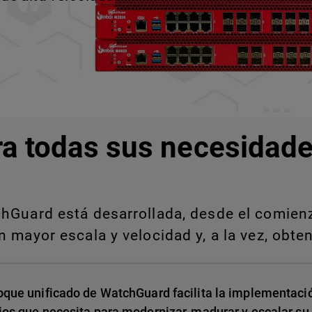
ra todas sus necesidade
Guard está desarrollada, desde el comienzo
 mayor escala y velocidad y, a la vez, obten
oque unificado de WatchGuard facilita la implementació
ios que necesita para modernizar, madurar y escalar su