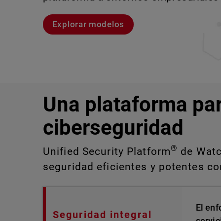
Explorar modelos
Explora CloudDR
Conozcan a Rai
Conozca WatchGuard EDR
Una plataforma pa
ciberseguridad
®
Unified Security Platform
de Watch
seguridad eficientes y potentes con
El enf
Seguridad integral
servic