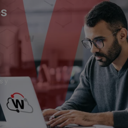
és
s y