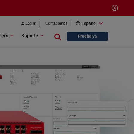
Log In
Contáctenos
Español
ners
Soporte
Close search
Prueba ya