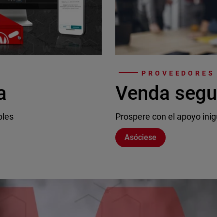
PROVEEDORES 
a
Venda segu
bles
Prospere con el apoyo inig
Asóciese