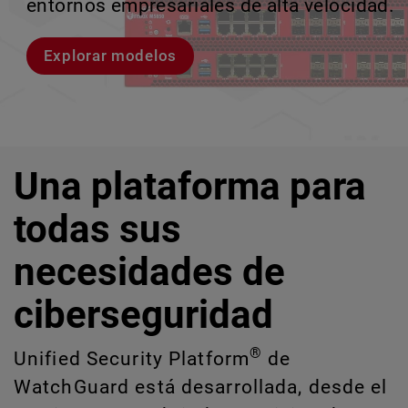
entornos empresariales de alta velocidad.
provocan brechas y descubrir riesgos
escalar sin perder ningún pas
crecimiento escalable.
ocultos de IA y TI.
Explorar modelos
Conozcan a Rai
Conozca WatchGuard EDR
Explora CloudDR
Una plataforma para
todas sus
necesidades de
ciberseguridad
®
Unified Security Platform
de
WatchGuard está desarrollada, desde el