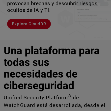
entornos empresariales de alta velocidad.
provocan brechas y descubrir riesgos
escalar sin perder ningún pas
crecimiento escalable.
ocultos de IA y TI.
Explorar modelos
Conozcan a Rai
Conozca WatchGuard EDR
Explora CloudDR
Una plataforma para
todas sus
necesidades de
ciberseguridad
®
Unified Security Platform
de
WatchGuard está desarrollada, desde el