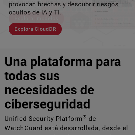
entornos empresariales de alta velocidad.
provocan brechas y descubrir riesgos
escalar sin perder ningún pas
crecimiento escalable.
ocultos de IA y TI.
Explorar modelos
Conozcan a Rai
Conozca WatchGuard EDR
Explora CloudDR
Una plataforma para
todas sus
necesidades de
ciberseguridad
®
Unified Security Platform
de
WatchGuard está desarrollada, desde el