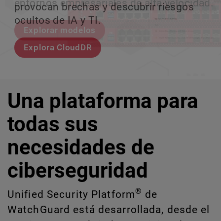
entornos empresariales de alta velocidad.
provocan brechas y descubrir riesgos
escalar sin perder ningún pas
crecimiento escalable.
ocultos de IA y TI.
Explorar modelos
Conozcan a Rai
Conozca WatchGuard EDR
Explora CloudDR
Una plataforma para
todas sus
necesidades de
ciberseguridad
®
Unified Security Platform
de
WatchGuard está desarrollada, desde el