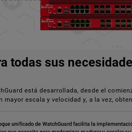
ra todas sus necesidade
Guard está desarrollada, desde el comienzo
 mayor escala y velocidad y, a la vez, obten
oque unificado de WatchGuard facilita la implementació
ios que necesita para modernizar, madurar y escalar su