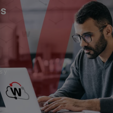
és
s y