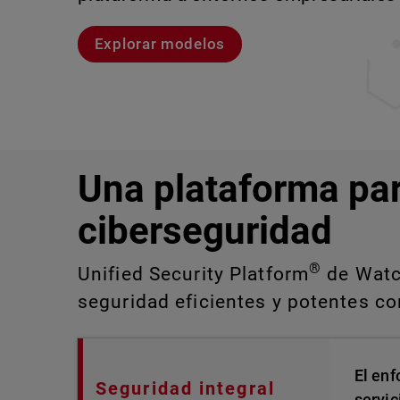
Explorar modelos
Explora CloudDR
Conozcan a Rai
Conozca WatchGuard EDR
Una plataforma pa
ciberseguridad
®
Unified Security Platform
de Watch
seguridad eficientes y potentes con
El enf
Seguridad integral
servic