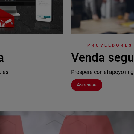
PROVEEDORES 
a
Venda segu
bles
Prospere con el apoyo inig
Asóciese