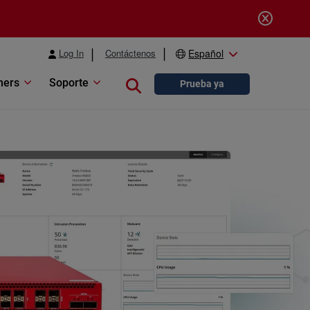
Log In
Contáctenos
Español
ners
Soporte
Close search
Prueba ya