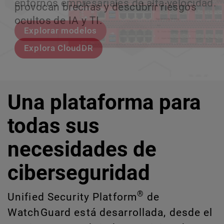
entornos empresariales de alta velocidad.
provocan brechas y descubrir riesgos
escalar sin perder ningún pas
crecimiento escalable.
ocultos de IA y TI.
Explorar modelos
Conozcan a Rai
Conozca WatchGuard EDR
Explora CloudDR
Una plataforma para
todas sus
necesidades de
ciberseguridad
®
Unified Security Platform
de
WatchGuard está desarrollada, desde el