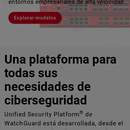
entornos empresariales de alta velocidad.
provocan brechas y descubrir riesgos
escalar sin perder ningún pas
crecimiento escalable.
ocultos de IA y TI.
Explorar modelos
Conozcan a Rai
Conozca WatchGuard EDR
Explora CloudDR
Una plataforma para
todas sus
necesidades de
ciberseguridad
®
Unified Security Platform
de
WatchGuard está desarrollada, desde el