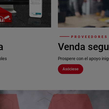
PROVEEDORES 
a
Venda segu
bles
Prospere con el apoyo inig
Asóciese