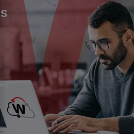
és
s y