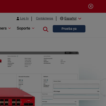
Log In
Contáctenos
Español
ners
Soporte
Close search
Prueba ya