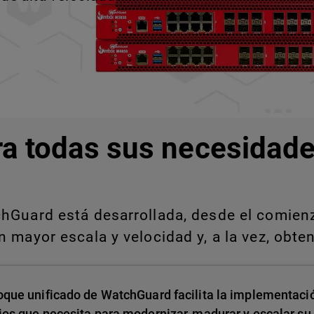
ra todas sus necesidade
Guard está desarrollada, desde el comienzo
 mayor escala y velocidad y, a la vez, obten
oque unificado de WatchGuard facilita la implementació
ios que necesita para modernizar, madurar y escalar su