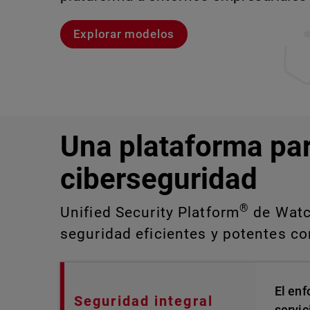
Explorar modelos
Explora CloudDR
Conozcan a Rai
Conozca WatchGuard EDR
Una plataforma pa
ciberseguridad
®
Unified Security Platform
de Watch
seguridad eficientes y potentes con
El enf
Seguridad integral
servic