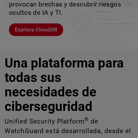
entornos empresariales de alta velocidad.
provocan brechas y descubrir riesgos
escalar sin perder ningún pas
crecimiento escalable.
ocultos de IA y TI.
Explorar modelos
Conozcan a Rai
Conozca WatchGuard EDR
Explora CloudDR
Una plataforma para
todas sus
necesidades de
ciberseguridad
®
Unified Security Platform
de
WatchGuard está desarrollada, desde el