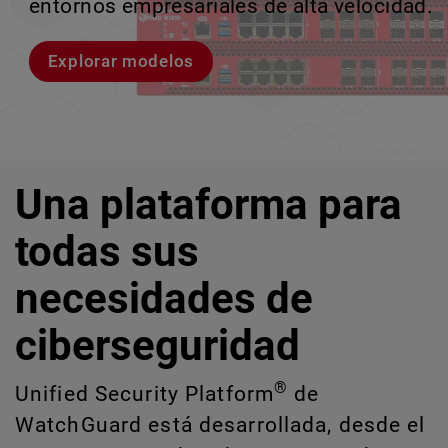
entornos empresariales de alta velocidad.
provocan brechas y descubrir riesgos
escalar sin perder ningún pas
crecimiento escalable.
ocultos de IA y TI.
Explorar modelos
Conozcan a Rai
Conozca WatchGuard EDR
Explora CloudDR
Una plataforma para
todas sus
necesidades de
ciberseguridad
®
Unified Security Platform
de
WatchGuard está desarrollada, desde el