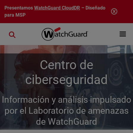
Pasar al contenido principal
Presentamos
WatchGuard CloudDR
– Diseñado
para MSP
Open mobi
Close search
Centro de
ciberseguridad
Información y análisis impulsado
por el Laboratorio de amenazas
de WatchGuard