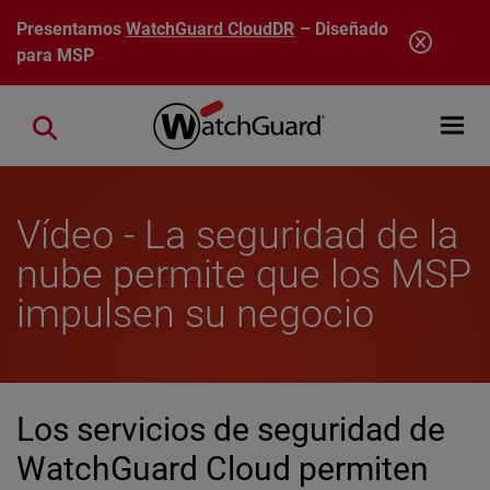
Pasar al contenido principal
Presentamos
WatchGuard CloudDR
– Diseñado
para MSP
Open mobi
Close search
Vídeo - La seguridad de la
nube permite que los MSP
impulsen su negocio
Los servicios de seguridad de
WatchGuard Cloud permiten