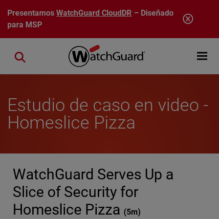
Pasar al contenido principal
Presentamos
WatchGuard CloudDR
– Diseñado
para MSP
Open mobi
Close search
Estudio de caso en video -
Homeslice Pizza
WatchGuard Serves Up a
Slice of Security for
Homeslice Pizza
(
5m
)