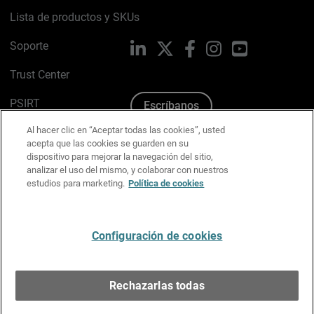
Lista de productos y SKUs
Soporte
LinkedIn
X
Facebook
Instagram
YouTube
Trust Center
PSIRT
Escríbanos
Al hacer clic en “Aceptar todas las cookies”, usted
Política de cookies
acepta que las cookies se guarden en su
dispositivo para mejorar la navegación del sitio,
Política de privacidad
analizar el uso del mismo, y colaborar con nuestros
estudios para marketing.
Política de cookies
Kit de medios y marca
Preferencias de correo
Configuración de cookies
Español
Rechazarlas todas
Copyright © 1996-2026 WatchGuard Technologies, Inc.