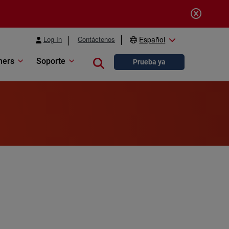
Log In
Contáctenos
Español
ners
Soporte
Close search
Prueba ya