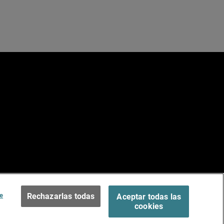
e
ados.
Terms of Use >
e
Rechazarlas todas
Aceptar todas las
cookies