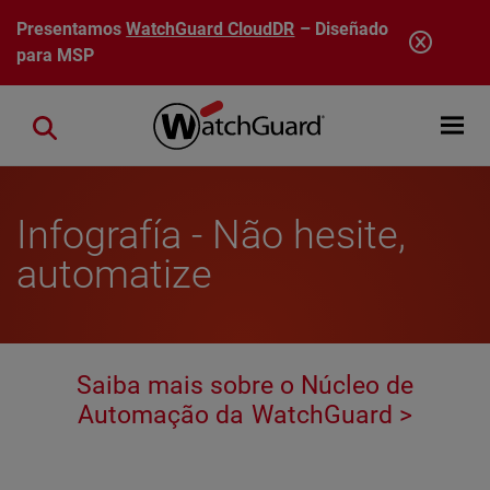
Pasar al contenido principal
Presentamos
WatchGuard CloudDR
– Diseñado
para MSP
Open mobi
Close search
Infografía - Não hesite,
automatize
Saiba mais sobre o Núcleo de
Automação da WatchGuard >