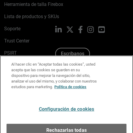
Herramienta de talla Firebox
Lista de productos y SKUs
Soporte
LinkedIn
X
Facebook
Instagram
YouTube
Trust Center
PSIRT
Escríbanos
Al hacer clic en “Aceptar todas las cookies”, usted
Política de cookies
acepta que las cookies se guarden en su
dispositivo para mejorar la navegación del sitio,
Política de privacidad
analizar el uso del mismo, y colaborar con nuestros
estudios para marketing.
Política de cookies
Kit de medios y marca
Preferencias de correo
Configuración de cookies
Español
Rechazarlas todas