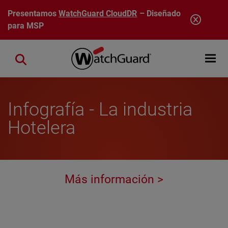
Pasar al contenido principal
Presentamos
WatchGuard CloudDR
– Diseñado
para MSP
Open mobi
Close search
Infografía - La industria
Hotelera
Más información >