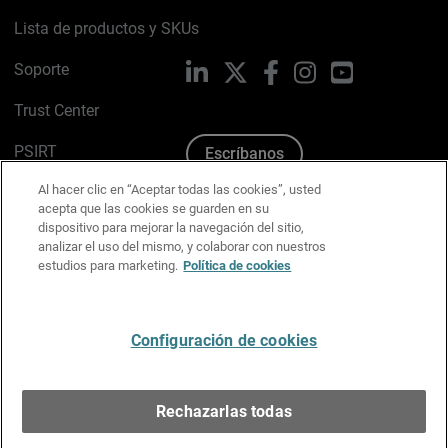
Lista de productos y SKUs
Soporte
LinkedIn
X
Facebook
Instagram
YouTube
Trust Center
PSIRT
Escríbanos
Al hacer clic en “Aceptar todas las cookies”, usted
Política de cookies
acepta que las cookies se guarden en su
dispositivo para mejorar la navegación del sitio,
Política de privacidad
analizar el uso del mismo, y colaborar con nuestros
estudios para marketing.
Política de cookies
Kit de medios y marca
Preferencias de correo
Configuración de cookies
Español
Rechazarlas todas
Copyright © 1996-2026 WatchGuard Technologies, Inc.