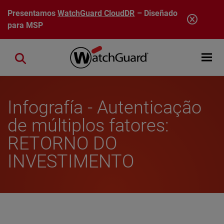
Pasar al contenido principal
Presentamos
WatchGuard CloudDR
– Diseñado
para MSP
Open mobi
Close search
Infografía - Autenticação
de múltiplos fatores:
RETORNO DO
INVESTIMENTO