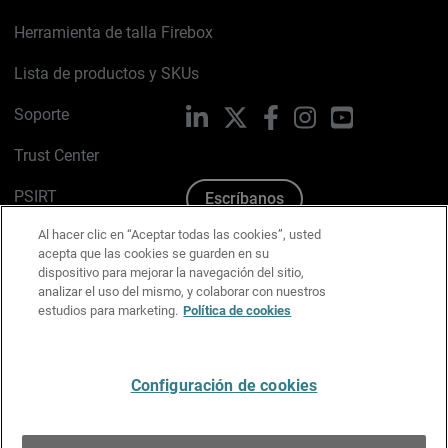
Herramienta de talla Firebox
Lista de productos y SKUs
Soporte
LinkedIn
X
Facebook
Instagram
YouTube
Trust Center
PSIRT
Escríbanos
Al hacer clic en “Aceptar todas las cookies”, usted
Política de cookies
acepta que las cookies se guarden en su
dispositivo para mejorar la navegación del sitio,
Política de privacidad
analizar el uso del mismo, y colaborar con nuestros
estudios para marketing.
Política de cookies
Kit de medios y marca
Preferencias de correo
Configuración de cookies