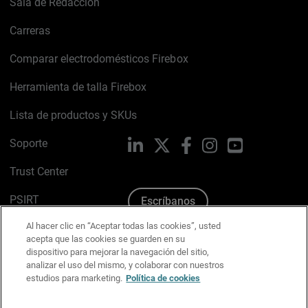
Sala de Redacción
Carreras
Comparar electrodomésticos Firebox
Herramienta de talla Firebox
Lista de productos y SKUs
Soporte
LinkedIn
X
Facebook
Instagram
YouTube
Trust Center
PSIRT
Escríbanos
Al hacer clic en “Aceptar todas las cookies”, usted
Política de cookies
acepta que las cookies se guarden en su
dispositivo para mejorar la navegación del sitio,
Política de privacidad
analizar el uso del mismo, y colaborar con nuestros
estudios para marketing.
Política de cookies
Kit de medios y marca