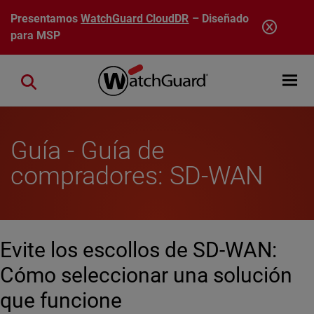
Pasar al contenido principal
Presentamos
WatchGuard CloudDR
– Diseñado
para MSP
Open mobi
Close search
Guía - Guía de
compradores: SD-WAN
Evite los escollos de SD-WAN:
Cómo seleccionar una solución
que funcione