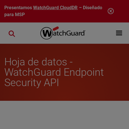
Pasar al contenido principal
Presentamos
WatchGuard CloudDR
– Diseñado
para MSP
Open mobi
Close search
Hoja de datos -
WatchGuard Endpoint
Security API