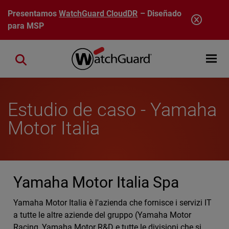
Pasar al contenido principal
Presentamos
WatchGuard CloudDR
– Diseñado
para MSP
Open mobi
Close search
Estudio de caso - Yamaha
Motor Italia
Yamaha Motor Italia Spa
Yamaha Motor Italia è l'azienda che fornisce i servizi IT
a tutte le altre aziende del gruppo (Yamaha Motor
Racing, Yamaha Motor R&D e tutte le divisioni che si