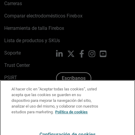
Carreras
Comparar electrodomésticos Firebox
Herramienta de talla Firebox
Lista de productos y SKUs
Soporte
LinkedIn
X
Facebook
Instagram
YouTube
Trust Center
PSIRT
Escríbanos
Al hacer clic en “Aceptar todas las cookies”, usted
Política de cookies
acepta que las cookies se guarden en su
dispositivo para mejorar la navegación del sitio,
Política de privacidad
analizar el uso del mismo, y colaborar con nuestros
estudios para marketing.
Política de cookies
Kit de medios y marca
Preferencias de correo
Configuración de cookies