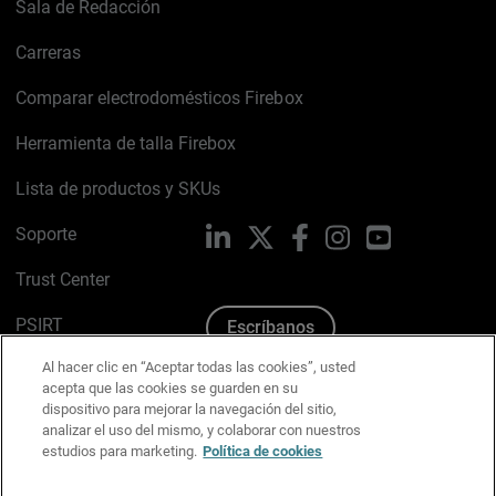
Sala de Redacción
Carreras
Comparar electrodomésticos Firebox
Herramienta de talla Firebox
Lista de productos y SKUs
Soporte
LinkedIn
X
Facebook
Instagram
YouTube
Trust Center
PSIRT
Escríbanos
Al hacer clic en “Aceptar todas las cookies”, usted
Política de cookies
acepta que las cookies se guarden en su
dispositivo para mejorar la navegación del sitio,
Política de privacidad
analizar el uso del mismo, y colaborar con nuestros
estudios para marketing.
Política de cookies
Kit de medios y marca