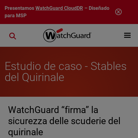
Pasar al contenido principal
Presentamos
WatchGuard CloudDR
– Diseñado
para MSP
Open mobi
Close search
Estudio de caso - Stables
del Quirinale
WatchGuard “firma” la
sicurezza delle scuderie del
quirinale