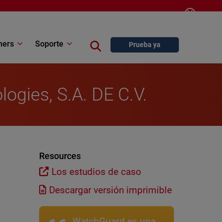
Log In
Contáctenos
Español
ners
Soporte
Close search
Prueba ya
logies, S.A. DE C.V.
Resources
Los estudios de caso
Descargar versión imprimible
WatchGuard es una