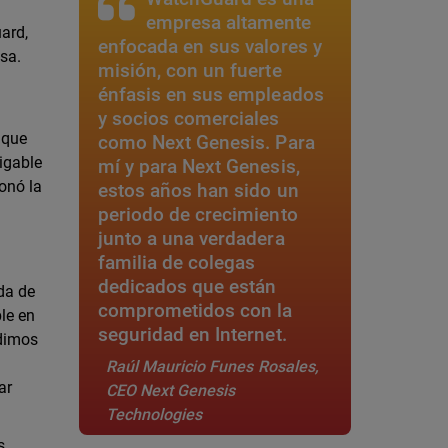
empresa altamente
ard,
enfocada en sus valores y
sa.
misión, con un fuerte
énfasis en sus empleados
y socios comerciales
 que
como Next Genesis. Para
migable
mí y para Next Genesis,
onó la
estos años han sido un
periodo de crecimiento
junto a una verdadera
familia de colegas
dedicados que están
da de
comprometidos con la
ble en
seguridad en Internet.
udimos
Raúl Mauricio Funes Rosales,
ar
CEO Next Genesis
Technologies
s