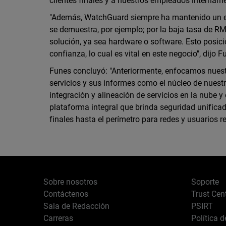
clientes finales y a nuestros empleados intername
"Además, WatchGuard siempre ha mantenido un exce
se demuestra, por ejemplo; por la baja tasa de RM
solución, ya sea hardware o software. Esto posic
confianza, lo cual es vital en este negocio", dijo F
Funes concluyó: "Anteriormente, enfocamos nuestr
servicios y sus informes como el núcleo de nuestr
integración y alineación de servicios en la nube 
plataforma integral que brinda seguridad unificad
finales hasta el perímetro para redes y usuarios r
Sobre nosotros
Soporte
Contáctenos
Trust Cen
Sala de Redacción
PSIRT
Carreras
Política 