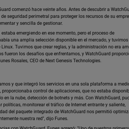
Guard comenzó hace veinte años. Antes de descubrir a WatchGu
de seguridad perimetral para proteger los recursos de su empre
mentar y sencilla de gestionar.
al estaba emergiendo en ese momento, pero el proceso de
 había una amplia selección disponible en el mercado, y tuvimos
e Linux. Tuvimos que crear reglas, y la administración no era a
Esos fueron los desafíos que enfrentamos, y WatchGuard proporci
 Funes Rosales, CEO de Next Genesis Technologies.
amos y que integró los servicios en una sola plataforma a medi
o, proporcionaba control de aplicaciones, que no estaba disponi
do en la nube, detección de botnets y más. Con WatchGuard, p
políticas, monitorear el tráfico de Internet entrante y saliente,
idad del paquete integrado de WatchGuard nos permitió optimiz
ntemente nuestra red", dijo Funes.
ncias con WatchGuard, Funes agregó: "Uno de nuestros primero