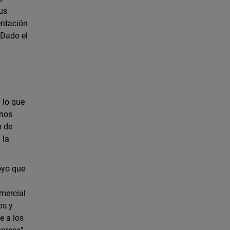
us
entación
. Dado el
 lo que
 nos
n de
 la
oyo que
omercial
os y
e a los