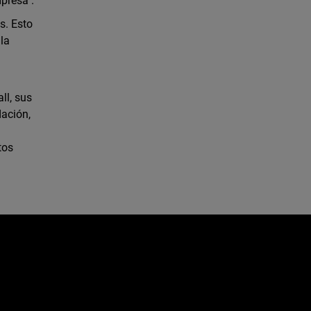
presa".
s. Esto
 la
ll, sus
dación,
tos
e