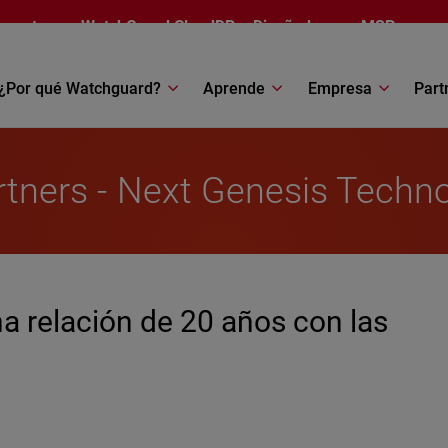
esentamos
WatchGuard CloudDR
– Diseñado para MSP
¿Por qué Watchguard?
Aprende
Empresa
Part
rtners - Next Genesis Techno
a relación de 20 años con las