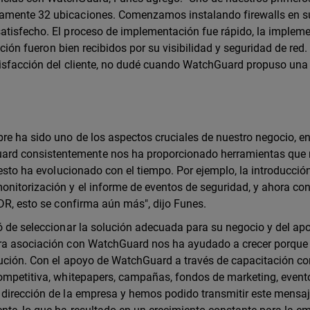
damente 32 ubicaciones. Comenzamos instalando firewalls en s
atisfecho. El proceso de implementación fue rápido, la implem
ección fueron bien recibidos por su visibilidad y seguridad de red
atisfacción del cliente, no dudé cuando WatchGuard propuso una
re ha sido uno de los aspectos cruciales de nuestro negocio, en
rd consistentemente nos ha proporcionado herramientas que
 esto ha evolucionado con el tiempo. Por ejemplo, la introducció
nitorización y el informe de eventos de seguridad, y ahora con
XDR, esto se confirma aún más", dijo Funes.
tó de seleccionar la solución adecuada para su negocio y del ap
tra asociación con WatchGuard nos ha ayudado a crecer porque
olución. Con el apoyo de WatchGuard a través de capacitación c
competitiva, whitepapers, campañas, fondos de marketing, event
 dirección de la empresa y hemos podido transmitir este mensaj