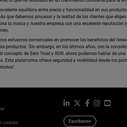
nte, lo que ha resultado en un crecimiento constante para la em
lente equilibrio entre precio y funcionalidad en sus producto
As que debemos procesar y la lealtad de los clientes que eligen
iona la marca y nuestra empresa con una excelente reputación y
unes.
os esfuerzos comerciales en promover los beneficios del firewa
os productos. Sin embargo, en los últimos años, con la consoli
y el concepto de Zero Trust y XDR, ahora podemos hablar de una
a. Esta plataforma ofrece seguridad y visibilidad desde los pun
emotos".
LinkedIn
X
Facebook
Instagram
YouTub
ter
Escríbanos
de cookies