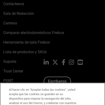
Contáctenos
Sala de Redacción
Carreras
Comparar electrodomésticos Firebox
Herramienta de talla Firebox
Lista de productos y SKUs
Soporte
LinkedIn
X
Facebook
Instagram
YouTube
Trust Center
PSIRT
Escríbanos
Al hacer clic en “Aceptar todas las cookies”, usted
Política de cookies
acepta que las cookies se guarden en su
dispositivo para mejorar la navegación del sitio,
Política de privacidad
analizar el uso del mismo, y colaborar con nuestros