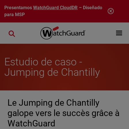
Pasar al contenido principal
Presentamos
WatchGuard CloudDR
– Diseñado
para MSP
Open mobi
Close search
Estudio de caso -
Jumping de Chantilly
Le Jumping de Chantilly
galope vers le succès grâce à
WatchGuard