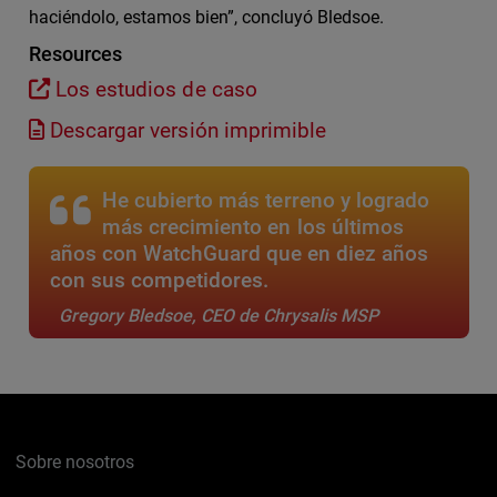
haciéndolo, estamos bien”, concluyó Bledsoe.
Resources
Los estudios de caso
Descargar versión imprimible
He cubierto más terreno y logrado
más crecimiento en los últimos
años con WatchGuard que en diez años
con sus competidores.
Gregory Bledsoe, CEO de Chrysalis MSP
Sobre nosotros