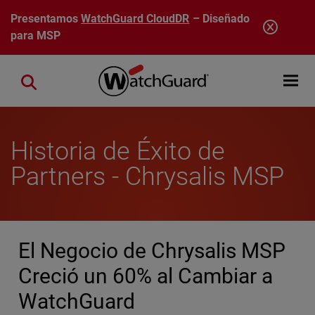
Pasar al contenido principal
Presentamos
WatchGuard CloudDR
– Diseñado
para MSP
Open mobi
Close search
Historia de Éxito de
Partners - Chrysalis MSP
El Negocio de Chrysalis MSP
Creció un 60% al Cambiar a
WatchGuard