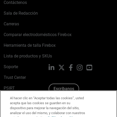
Contáctenos
Sala de Redacción
Carreras
Comparar electrodomésticos Firebox
Herramienta de talla Firebox
Lista de productos y SKUs
Soporte
LinkedIn
X
Facebook
Instagram
YouTube
Trust Center
PSIRT
Escríbanos
Al hacer clic en “Aceptar todas las cookies”, usted
Política de cookies
acepta que las cookies se guarden en su
dispositivo para mejorar la navegación del sitio,
Política de privacidad
analizar el uso del mismo, y colaborar con nuestros