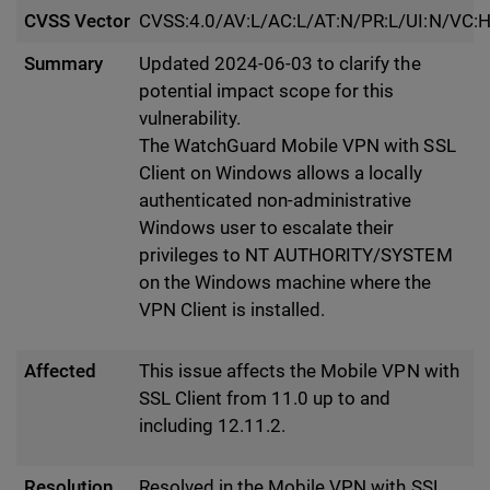
CVSS Vector
CVSS:4.0/AV:L/AC:L/AT:N/PR:L/UI:N/VC:H
Summary
Updated 2024-06-03 to clarify the
potential impact scope for this
vulnerability.
The WatchGuard Mobile VPN with SSL
Client on Windows allows a locally
authenticated non-administrative
Windows user to escalate their
privileges to NT AUTHORITY/SYSTEM
on the Windows machine where the
VPN Client is installed.
Affected
This issue affects the Mobile VPN with
SSL Client from 11.0 up to and
including 12.11.2.
Resolution
Resolved in the Mobile VPN with SSL