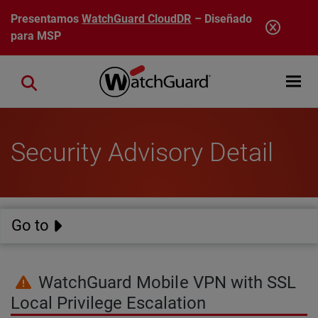
Pasar al contenido principal
Presentamos
WatchGuard CloudDR
– Diseñado
para MSP
Open mobi
Close search
Security Advisory Detail
Go to
WatchGuard Mobile VPN with SSL
Local Privilege Escalation