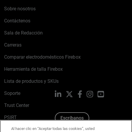
Sobre nosotros
Contáctenos
Sala de Redacción
Carreras
Comparar electrodomésticos Firebox
Herramienta de talla Firebox
Lista de productos y SKUs
Soporte
LinkedIn
X
Facebook
Instagram
YouTube
Trust Center
PSIRT
Escríbanos
Al hacer clic en “Aceptar todas las cookies”, usted
Política de cookies