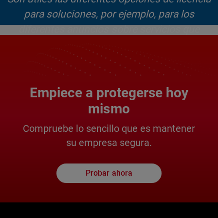
para soluciones, por ejemplo, para los
diferentes anuncios sobre servicios que
incrementan las ofertas de seguridad como
los escaneos botnet, IPS, Gateway a/v, etc."
Empiece a protegerse hoy
Mike Broseus, Gerente de TI
mismo
Compruebe lo sencillo que es mantener
Lea el artículo completo >
su empresa segura.
Probar ahora