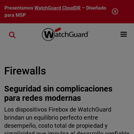
Pasar al contenido principal
Presentamos
WatchGuard CloudDR
– Diseñado
para MSP
Open mobi
Close search
Firewalls
Seguridad sin complicaciones
para redes modernas
Los dispositivos Firebox de WatchGuard
brindan un equilibrio perfecto entre
desempeño, costo total de propiedad y
simplicidad que impulsa el desarrollo confiable