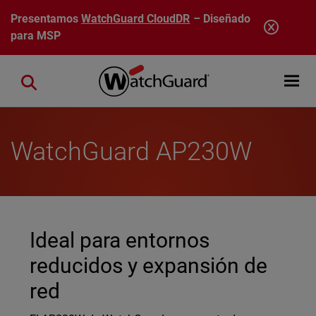
Pasar al contenido principal
Presentamos
WatchGuard CloudDR
– Diseñado
para MSP
Open mobi
Close search
WatchGuard AP230W
Ideal para entornos
reducidos y expansión de
red