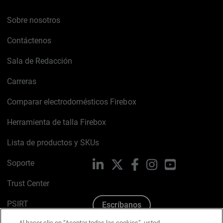
Sobre nosotros
Contáctenos
Sala de Redacción
Carreras
Comparar electrodomésticos Firebox
Herramienta de talla Firebox
Lista de productos y SKUs
Soporte
LinkedIn
X
Facebook
Instagram
YouTube
Trust Center
PSIRT
Escríbanos
Al hacer clic en “Aceptar todas las cookies”, usted