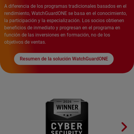
A diferencia de los programas tradicionales basados en el
rendimiento, WatchGuardONE se basa en el conocimiento,
la participación y la especialización. Los socios obtienen
beneficios de inmediato y progresan en el programa en
función de las inversiones en formación, no de los
objetivos de ventas.
Resumen de la solución WatchGuardONE