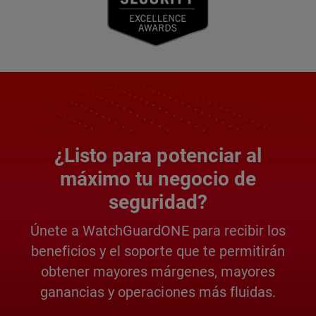
¿Listo para potenciar al
máximo tu negocio de
seguridad?
Únete a WatchGuardONE para recibir los
beneficios y el soporte que te permitirán
obtener mayores márgenes, mayores
ganancias y operaciones más fluidas.