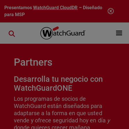
Pasar al contenido principal
Presentamos
WatchGuard CloudDR
– Diseñado
para MSP
Open mobi
Close search
Partners
Desarrolla tu negocio con
WatchGuardONE
Los programas de socios de
WatchGuard están diseñados para
adaptarse a la forma en que usted
vende y ofrece seguridad hoy en día
y
donde quieres crecer mañana.