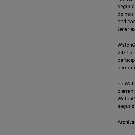
segurid
de mark
dedicac
tener éx
WatchGu
24/7, r
partici
herrami
En Watc
cierren
WatchGu
segurid
Archiva