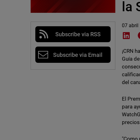
la
07 abril
Subscribe via RSS
Shar
¡CRN ha
Subscribe via Email
Guía de
consecu
calific
del cana
El Prem
para ay
WatchGu
precios
"Como u