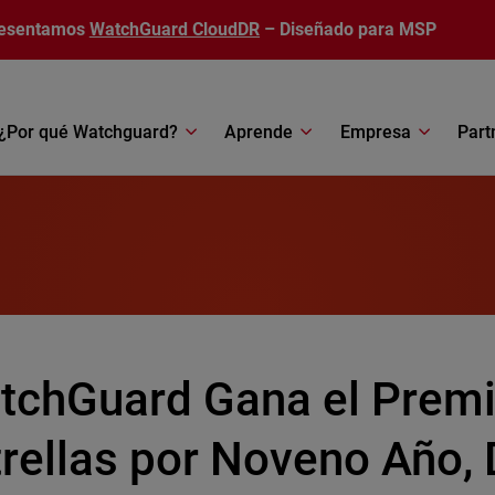
esentamos
WatchGuard CloudDR
– Diseñado para MSP
¿Por qué Watchguard?
Aprende
Empresa
Part
tchGuard Gana el Prem
trellas por Noveno Año