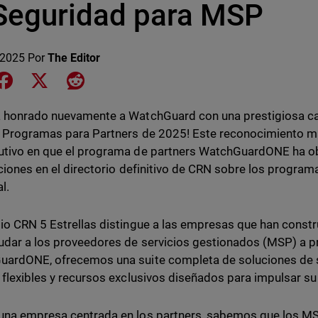
 Seguridad para MSP
 2025
Por
The Editor
e on LinkedIn
Share on Facebook
Share on X
Share on Reddit
 honrado nuevamente a WatchGuard con una prestigiosa cali
 Programas para Partners de 2025! Este reconocimiento m
tivo en que el programa de partners WatchGuardONE ha ob
aciones en el directorio definitivo de CRN sobre los progra
l.
io CRN 5 Estrellas distingue a las empresas que han cons
udar a los proveedores de servicios gestionados (MSP) a p
ardONE, ofrecemos una suite completa de soluciones de se
 flexibles y recursos exclusivos diseñados para impulsar su
na empresa centrada en los partners, sabemos que los MS