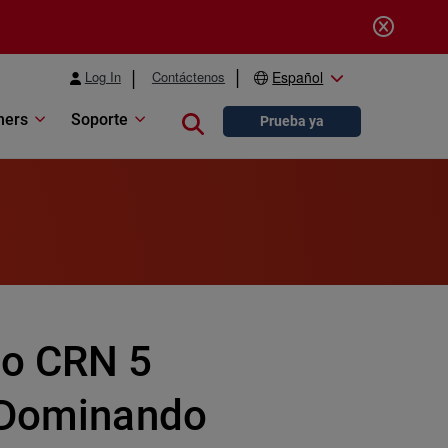
Log In
Contáctenos
Español
ners
Soporte
Close search
Prueba ya
io CRN 5
, Dominando