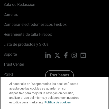
Sala de Redacción
Carreras
Comparar electrodomésticos Firebox
Herramienta de talla Firebox
Lista de productos y SKUs
Soporte
LinkedIn
X
Facebook
Instagram
YouTube
Trust Center
PSIRT
Escríbanos
Al hacer clic en “Aceptar todas las cookies”, usted
Política de cookies
acepta que las cookies se guarden en su
dispositivo para mejorar la navegación del sitio,
Política de privacidad
analizar el uso del mismo, y colaborar con nuestros
estudios para marketing.
Política de cookies
Kit de medios y marca