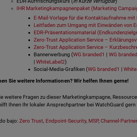
EDR-Auffrischungskurs (
in Kürze verfügbar
)
IHR Marketingkampagnenpaket (Marketing Campaig
E-Mail-Vorlage für die Kontaktaufnahme mi
Leitfaden zum Umgang mit Einwänden von 
EDR-Präsentationsmaterial (Endkundenzielg
Zero-Trust Application Service – Erklärungs
Zero-Trust Application Service – Kurzbeschr
Bannerwerbung (
WG branded1
|
WG brande
|
WhiteLabel2
)
Social-Media-Grafiken (
WG branded1
|
White
n Sie weitere Informationen? Wir helfen Ihnen gerne!
e weitere Fragen zu dieser Marketingkampagne, Ressourc
hilft Ihnen Ihr lokaler Ansprechpartner bei WatchGuard gern 
do bajo:
Zero Trust
,
Endpoint-Security
,
MSP
,
Channel-Partne