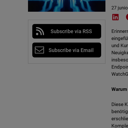
27 juni
Shar
Subscribe via RSS
Erinner
eingefü
und Kun
Subscribe via Email
Neuigke
insbeso
Endpoin
WatchG
Warum 
Diese K
benötig
erschli
Komplet