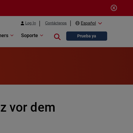
Log In
Contáctenos
Español
ners
Soporte
Close search
Prueba ya
tz vor dem