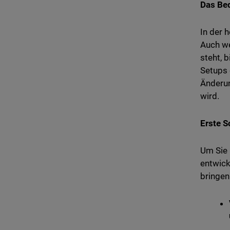
Das Be
In der 
Auch we
steht, 
Setups 
Änderun
wird.
Erste S
Um Sie 
entwick
bringen