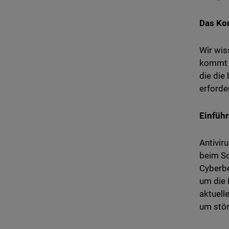
Das Ko
Wir wis
kommt u
die die
erforder
Einfüh
Antivir
beim Sc
Cyberbe
um die 
aktuell
um stör