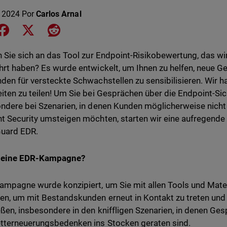
o 2024
Por
Carlos Arnal
e on LinkedIn
Share on Facebook
Share on X
Share on Reddit
n Sie sich an das Tool zur Endpoint-Risikobewertung, das wi
hrt haben? Es wurde entwickelt, um Ihnen zu helfen, neue 
den für versteckte Schwachstellen zu sensibilisieren. Wir h
iten zu teilen! Um Sie bei Gesprächen über die Endpoint-Sic
ndere bei Szenarien, in denen Kunden möglicherweise nich
t Security umsteigen möchten, starten wir eine aufregend
uard EDR.
eine EDR-Kampagne?
ampagne wurde konzipiert, um Sie mit allen Tools und Materi
en, um mit Bestandskunden erneut in Kontakt zu treten un
eßen, insbesondere in den kniffligen Szenarien, in denen Ge
terneuerungsbedenken ins Stocken geraten sind.