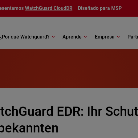
esentamos
WatchGuard CloudDR
– Diseñado para MSP
¿Por qué Watchguard?
Aprende
Empresa
Part
tchGuard EDR: Ihr Schu
bekannten