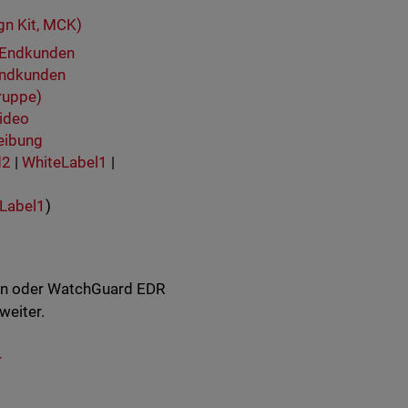
n Kit, MCK)
t Endkunden
Endkunden
ruppe)
video
eibung
d2
|
WhiteLabel1
|
Label1
)
en oder WatchGuard EDR
weiter.
r