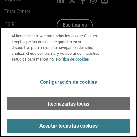
Trust Center
PSIRT
Escríbanos
Al hacer clic en “Aceptar todas las cookies”, usted
Política de cookies
acepta que las cookies se guarden en su
dispositivo para mejorar la navegación del sitio,
Política de privacidad
analizar el uso del mismo, y colaborar con nuestros
estudios para marketing.
Política de cookies
Kit de medios y marca
Preferencias de correo
Configuración de cookies
Español
Rechazarlas todas
Copyright © 1996-2026 WatchGuard Technologies, Inc.
Todos los derechos reservados.
Terms of Use >
Aceptar todas las cookies