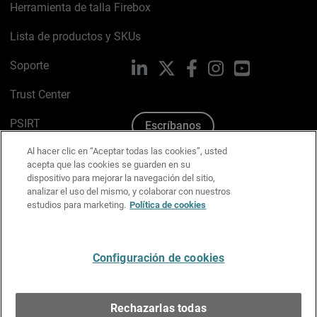
Herramienta de talla Firebox
Lista de productos y SKUs
Soporte
LinkedIn
X
Facebook
Instagram
YouTube
Trust Center
PSIRT
Escríbanos
Al hacer clic en “Aceptar todas las cookies”, usted
Política de cookies
acepta que las cookies se guarden en su
dispositivo para mejorar la navegación del sitio,
Política de privacidad
analizar el uso del mismo, y colaborar con nuestros
estudios para marketing.
Política de cookies
Kit de medios y marca
Preferencias de correo
Configuración de cookies
Español
Rechazarlas todas