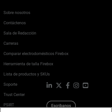
Sobre nosotros
Contáctenos
Sala de Redacción
Carreras
Comparar electrodomésticos Firebox
Herramienta de talla Firebox
Lista de productos y SKUs
Soporte
LinkedIn
X
Facebook
Instagram
YouTube
Trust Center
PSIRT
Escríbanos