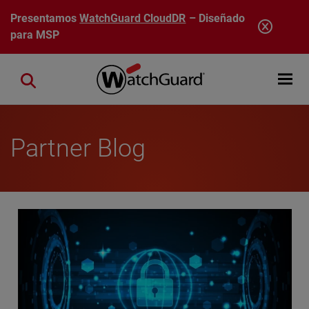
Pasar al contenido principal
Presentamos
WatchGuard CloudDR
– Diseñado
para MSP
Open mobi
Close search
Partner Blog