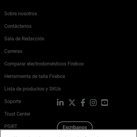
Sobre nosotros
Contáctenos
Sala de Redacción
Carreras
Comparar electrodomésticos Firebox
Herramienta de talla Firebox
Lista de productos y SKUs
Soporte
LinkedIn
X
Facebook
Instagram
YouTube
Trust Center
PSIRT
Escríbanos