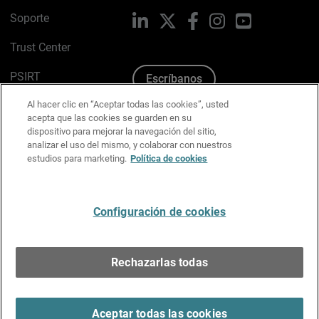
Soporte
LinkedIn
X
Facebook
Instagram
YouTube
Trust Center
PSIRT
Escríbanos
Al hacer clic en “Aceptar todas las cookies”, usted
Política de cookies
acepta que las cookies se guarden en su
dispositivo para mejorar la navegación del sitio,
Política de privacidad
analizar el uso del mismo, y colaborar con nuestros
estudios para marketing.
Política de cookies
Kit de medios y marca
Preferencias de correo
Configuración de cookies
Español
Rechazarlas todas
Copyright © 1996-2026 WatchGuard Technologies, Inc.
Todos los derechos reservados.
Terms of Use >
Aceptar todas las cookies