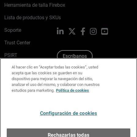
Herramienta de talla Firebox
Lista de productos y SKUs
Soporte
LinkedIn
X
Facebook
Instagram
YouTube
Trust Center
PSIRT
Escríbanos
Al hacer clic en “Aceptar todas las cookies”, usted
Política de cookies
acepta que las cookies se guarden en su
dispositivo para mejorar la navegación del sitio,
Política de privacidad
analizar el uso del mismo, y colaborar con nuestros
estudios para marketing.
Política de cookies
Kit de medios y marca
Preferencias de correo
Configuración de cookies
Español
Rechazarlas todas